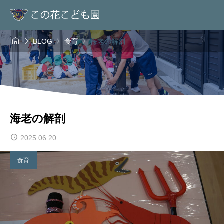




BLOG
食育
海老の解剖
海老の解剖
2025.06.20
食育