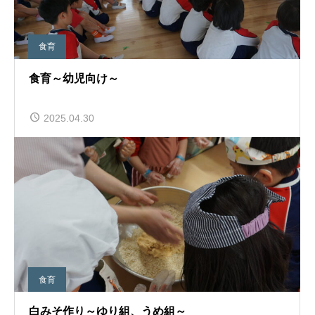
食育
食育～幼児向け～
2025.04.30
食育
白みそ作り～ゆり組、うめ組～