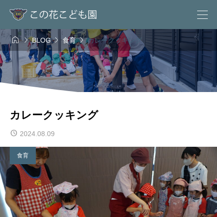




BLOG
食育
カレークッキング
カレークッキング
2024.08.09
食育