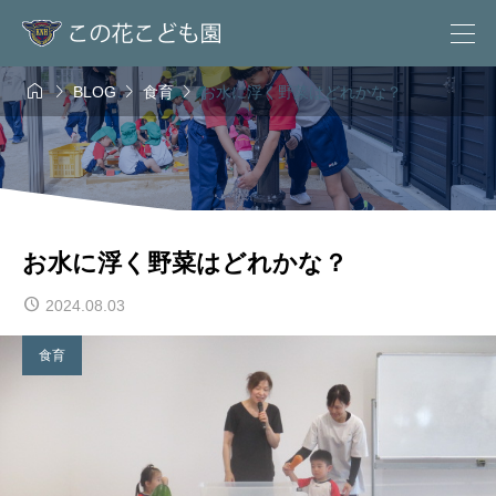




BLOG
食育
お水に浮く野菜はどれかな？
お水に浮く野菜はどれかな？
2024.08.03
食育