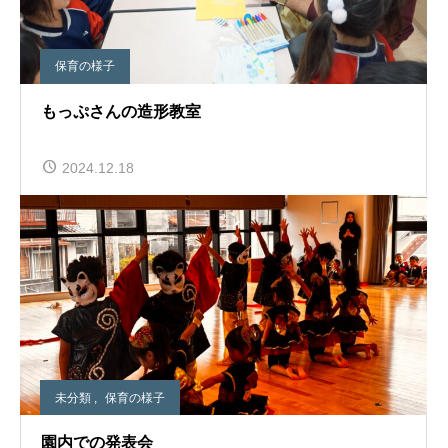
保育の様子
もっぷさんの造形教室
2024.12.18
未分類
,
保育の様子
園内での発表会